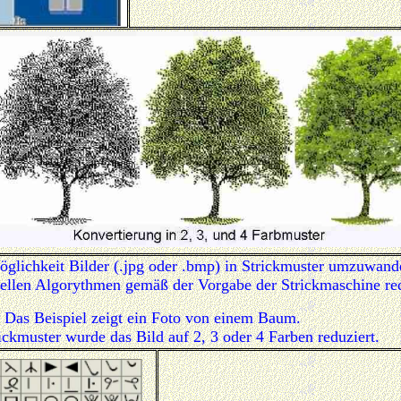
öglichkeit Bilder (.jpg oder .bmp) in Strickmuster umzuwand
iellen Algorythmen gemäß der Vorgabe der Strickmaschine red
Das Beispiel zeigt ein Foto von einem Baum.
ickmuster wurde das Bild auf 2, 3 oder 4 Farben reduziert.