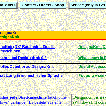
al offers
Contact - Orders - Shop
Service (only in Ge
zu DesignaKnit
to DesignaKnit
naKnit (DK) Baukasten für alle
DesignaKnit (DK
ckmaschinen
st neu bei DesignaKnit 9 ?
What's new in 
olles Zubehör zu DesignaKnit
Useful Accesso
stützung in tschechischer Sprache
Podpora v čes
elches
jede Strickmaschine
(auch ohne
DesignaKnit is a s
ws) verbindet. Es besteht aus einer
(Windows). It cons