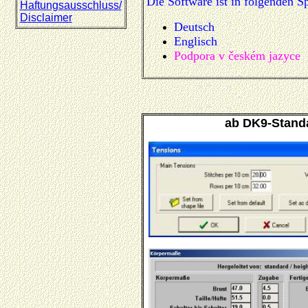
Die Software ist in folgenden Sp
Haftungsausschluss/
Disclaimer
Deutsch
Englisch
Podpora v českém jazyce
ab DK9-Stand