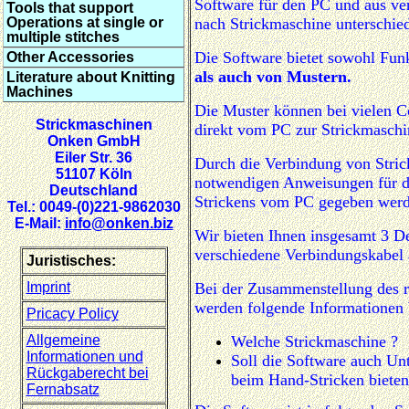
Software für den PC und aus ve
Tools that support
Operations at single or
nach Strickmaschine unterschied
multiple stitches
Die Software bietet sowohl Fun
Other Accessories
als auch von Mustern.
Literature about Knitting
Machines
Die Muster können bei vielen C
Strickmaschinen
direkt vom PC zur Strickmaschin
Onken GmbH
Eiler Str. 36
Durch die Verbindung von Stri
51107 Köln
notwendigen Anweisungen für d
Deutschland
Strickens vom PC gegeben werde
Tel.: 0049-(0)221-9862030
E-Mail:
info@onken.biz
Wir bieten Ihnen insgesamt 3 D
verschiedene Verbindungskabel a
Juristisches:
Imprint
Bei der Zusammenstellung des ri
werden folgende Informationen 
Pricacy Policy
Allgemeine
Welche Strickmaschine ?
Informationen und
Soll die Software auch Un
Rückgaberecht bei
beim Hand-Stricken bieten
Fernabsatz