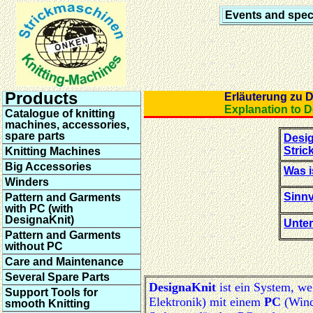
Events and speci
Products
Erläuterung 
Explanation 
Catalogue of knitting
machines, accessories,
spare parts
Desig
Stri
Knitting Machines
Big Accessories
Was i
Winders
Sinnv
Pattern and Garments
with PC (with
DesignaKnit)
Unter
Pattern and Garments
without PC
Care and Maintenance
Several Spare Parts
DesignaKnit
ist ein System, w
Support Tools for
Elektronik) mit einem
PC
(Windo
smooth Knitting