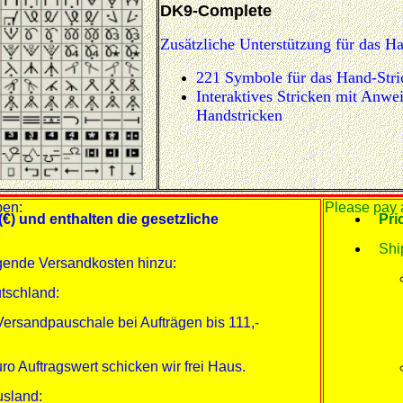
DK9-Complete
Zusätzliche Unterstützung für das Ha
221 Symbole für das Hand-Stri
Interaktives Stricken mit Anwe
Handstricken
ben:
Please pay a
(€) und enthalten die gesetzliche
Pri
Shi
gende Versandkosten hinzu:
tschland:
Versandpauschale bei Aufträgen bis 111,-
ro Auftragswert schicken wir frei Haus.
usland: