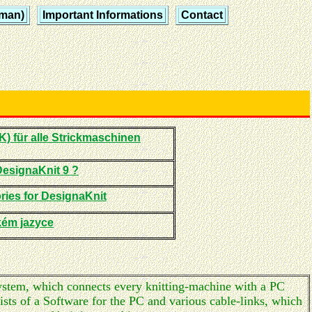
rman)
Important Informations
Contact
) für alle Strickmaschinen
DesignaKnit 9 ?
ries for DesignaKnit
kém jazyce
ystem, which connects every knitting-machine with a PC
ists of a Software for the PC and various cable-links, which