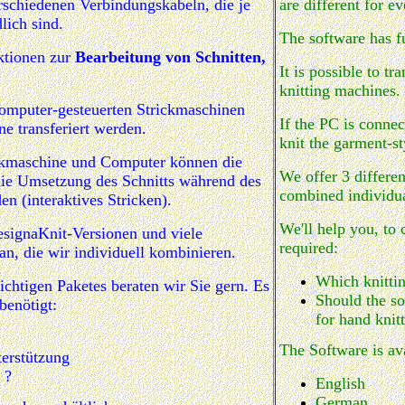
rschiedenen Verbindungskabeln, die je
are different for e
lich sind.
The software has f
ktionen zur
Bearbeitung von Schnitten,
It is possible to t
knitting machines.
omputer-gesteuerten Strickmaschinen
If the PC is connec
e transferiert werden.
knit the garment-st
ckmaschine und Computer können die
We offer 3 differen
ie Umsetzung des Schnitts während des
combined individua
n (interaktives Stricken).
We'll help you, to
esignaKnit-Versionen und viele
required:
n, die wir individuell kombinieren.
Which knitti
chtigen Paketes beraten wir Sie gern. Es
Should the so
benötigt:
for hand knit
The Software is av
terstützung
 ?
English
German