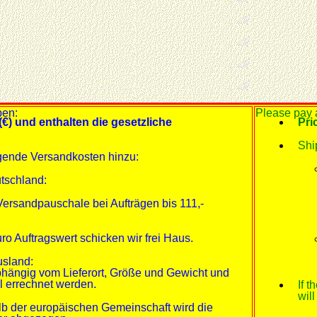
ben:
Please pay a
(€) und enthalten die gesetzliche
Pri
Shi
gende Versandkosten hinzu:
tschland:
Versandpauschale bei Aufträgen bis 111,-
ro Auftragswert schicken wir frei Haus.
usland:
bhängig vom Lieferort, Größe und Gewicht und
l errechnet werden.
If 
wil
lb der europäischen Gemeinschaft wird die