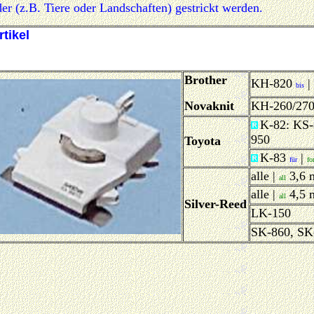
r (z.B. Tiere oder Landschaften) gestrickt werden.
rtikel
Brother
KH-820
|
bis
Novaknit
KH-260/27
K-82: KS-
950
Toyota
K-83
|
für
fo
alle |
3,6
all
alle |
4,5
all
Silver-Reed
LK-150
SK-860, SK