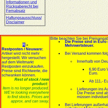
Informationen und
Rückgaberecht bei
Fernabsatz
Haftungsausschluss/
Disclaimer
Bitte beachten Sie bei Preisanga
Die Preise sind in Euro 
R
=
Mehrwertsteuer.
Restposten / Neuware:
Artikel wird nicht mehr
Bei Versand kommen fol
hergestellt. Wir versuchen
Innerhalb von Deu
auf dem Weltmarkt
Restposten einzukaufen.
6,90 Euro 
Preise sind Richtwerte, die
Euro.
schwanken können.
Rest of stock / new
Ab 111,- Eu
product:
Item is no longer produced.
Lieferungen ins A
WE're looking everywhere
Die Preise sind a
to find stocks. Prices are
müssen individuel
approx. and can sway.
Bei Lieferungen außerha