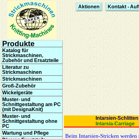
Aktionen
Kontakt - Auf
Produkte
Katalog für
Strickmaschinen,
Zubehör und Ersatzteile
Literatur zu
Strickmaschinen
Strickmaschinen
Groß-Zubehör
Wickelgeräte
Muster- und
Schnittgestaltung am PC
(mit DesignaKnit)
Muster- und
Intarsien-Schlitt
Schnittgestaltung ohne
Intarsia-Carriage
PC
Wartung und Pflege
Beim Intarsien-Stricken werden 