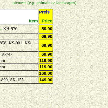
pictures (e.g. animals or landscapes).
Preis
Item
Price
KH-970
59,90
to
0
69,90
858, KS-901, KS-
69,90
K-747
69,90
r
 mm
119,90
 mm
119,90
169,00
-890, SK-155
149,00